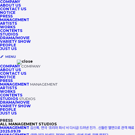
COMPANY
ABOUT US
CONTACT US
NOTICE
PRESS
MANAGEMENT
ARTISTS
WORKS
CONTENTS
STUDIOS
DRAMA/MOVIE
VARIETY SHOW
PEOPLE
JUST US
COMPANY
COMPANY
ABOUT US
CONTACT US
NOTICE
PRESS
MANAGEMENT
MANAGEMENT
ARTISTS
WORKS
CONTENTS
STUDIOS
STUDIOS
DRAMA/MOVIE
VARIETY SHOW
PEOPLE
JUST US
PRESS
ALL
MANAGEMENT
STUDIOS
MANAGEMENT
김신록, 연극 ‘프리마 파시’서 다시금 드러낸 진가...신들린 열연으로 관객 매료
2025.09.19
MANAGEMENT
‘착한 여자 부세미’ 전여빈·서현우, ‘인생 리셋’ 위해 뭉친다