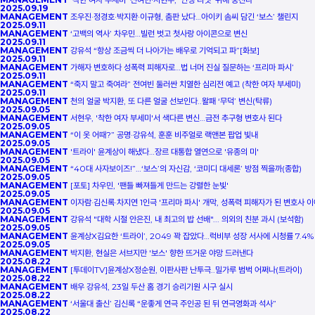
2025.09.19
MANAGEMENT
조우진·정경호·박지환·이규형, 춤판 났다…아이키 솜씨 담긴 ‘보스’ 챌린지
2025.09.11
MANAGEMENT
‘고백의 역사’ 차우민…빌런 벗고 첫사랑 아이콘으로 변신
2025.09.11
MANAGEMENT
강유석 “항상 조금씩 더 나아가는 배우로 기억되고 파”[화보]
2025.09.11
MANAGEMENT
가해자 변호하다 성폭력 피해자로…법 너머 진실 질문하는 ‘프리마 파시’
2025.09.11
MANAGEMENT
“죽지 말고 죽여라” 전여빈 둘러싼 치열한 심리전 예고 (착한 여자 부세미)
2025.09.11
MANAGEMENT
천의 얼굴 박지환, 또 다른 얼굴 선보인다..왈패 ‘무덕’ 변신(탁류)
2025.09.05
MANAGEMENT
서현우, '착한 여자 부세미'서 색다른 변신…금전 추구형 변호사 된다
2025.09.05
MANAGEMENT
“이 옷 어때?” 공명·강유석, 훈훈 비주얼로 랙앤본 팝업 빛내
2025.09.05
MANAGEMENT
'트라이' 윤계상이 해냈다…장르 대통합 열연으로 '유종의 미'
2025.09.05
MANAGEMENT
“40대 사자보이즈!”…‘보스’의 자신감, ‘코미디 대세론’ 방점 찍을까(종합)
2025.09.05
MANAGEMENT
[포토] 차우민, '팬들 빠져들게 만드는 강렬한 눈빛'
2025.09.05
MANAGEMENT
이자람·김신록·차지연 1인극 '프리마 파시' 개막, 성폭력 피해자가 된 변호사 
2025.09.05
MANAGEMENT
강유석 "대학 시절 안은진, 내 최고의 밥 선배"... 의외의 친분 과시 (보석함)
2025.09.05
MANAGEMENT
윤계상X김요한 ‘트라이’, 2049 꽉 잡았다…럭비부 성장 서사에 시청률 7.4%
2025.09.05
MANAGEMENT
박지환, 현실은 서브지만 '보스' 향한 뜨거운 야망 드러낸다
2025.08.22
MANAGEMENT
[투데이TV]윤계상X정순원, 이판사판 난투극..밀가루 범벅 어쩌나(트라이)
2025.08.22
MANAGEMENT
배우 강유석, 23일 두산 홈 경기 승리기원 시구 실시
2025.08.22
MANAGEMENT
‘서울대 출신’ 김신록 “운좋게 연극 주인공 된 뒤 연극영화과 석사”
2025.08.22