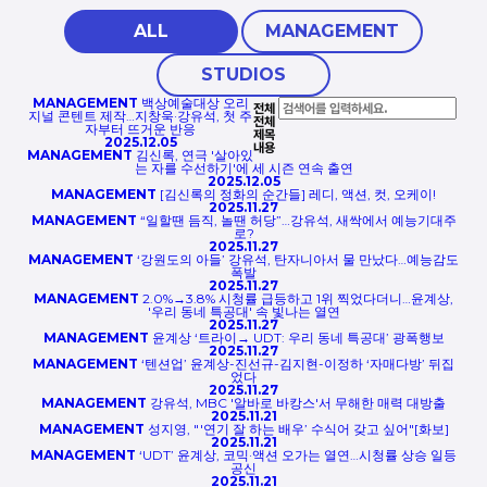
ALL
MANAGEMENT
STUDIOS
MANAGEMENT
백상예술대상 오리
전체
지널 콘텐트 제작…지창욱·강유석, 첫 주
전체
자부터 뜨거운 반응
제목
2025.12.05
내용
MANAGEMENT
김신록, 연극 '살아있
는 자를 수선하기'에 세 시즌 연속 출연
2025.12.05
MANAGEMENT
[김신록의 정화의 순간들] 레디, 액션, 컷, 오케이!
2025.11.27
MANAGEMENT
“일할땐 듬직, 놀땐 허당”…강유석, 새싹에서 예능기대주
로?
2025.11.27
MANAGEMENT
‘강원도의 아들’ 강유석, 탄자니아서 물 만났다…예능감도
폭발
2025.11.27
MANAGEMENT
2.0%→3.8% 시청률 급등하고 1위 찍었다더니…윤계상,
'우리 동네 특공대' 속 빛나는 열연
2025.11.27
MANAGEMENT
윤계상 ‘트라이→ UDT: 우리 동네 특공대’ 광폭행보
2025.11.27
MANAGEMENT
‘텐션업’ 윤계상-진선규-김지현-이정하 ‘자매다방’ 뒤집
었다
2025.11.27
MANAGEMENT
강유석, MBC '알바로 바캉스'서 무해한 매력 대방출
2025.11.21
MANAGEMENT
성지영, "'연기 잘 하는 배우’ 수식어 갖고 싶어"[화보]
2025.11.21
MANAGEMENT
‘UDT’ 윤계상, 코믹·액션 오가는 열연…시청률 상승 일등
공신
2025.11.21