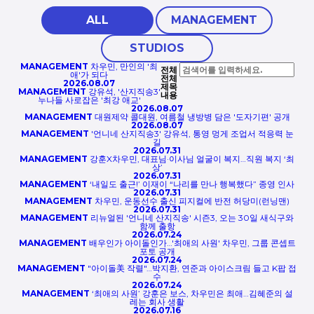
ALL
MANAGEMENT
STUDIOS
MANAGEMENT
차우민, 만인의 '최
전체
애'가 되다
전체
2026.08.07
제목
MANAGEMENT
강유석, '산지직송3'
내용
누나들 사로잡은 '최강 애교'
2026.08.07
MANAGEMENT
대원제약 콜대원, 여름철 냉방병 담은 '도자기편' 공개
2026.08.07
MANAGEMENT
'언니네 산지직송3' 강유석, 통영 멍게 조업서 적응력 눈
길
2026.07.31
MANAGEMENT
강훈X차우민, 대표님·이사님 얼굴이 복지…직원 복지 ‘최
상’
2026.07.31
MANAGEMENT
‘내일도 출근!’ 이재이 “나리를 만나 행복했다” 종영 인사
2026.07.31
MANAGEMENT
차우민, 운동선수 출신 피지컬에 반전 허당미(런닝맨)
2026.07.31
MANAGEMENT
리뉴얼된 '언니네 산지직송' 시즌3, 오는 30일 새식구와
함께 출항
2026.07.24
MANAGEMENT
배우인가 아이돌인가…'최애의 사원' 차우민, 그룹 콘셉트
포토 공개
2026.07.24
MANAGEMENT
"아이돌美 작렬"…박지환, 연준과 아이스크림 들고 K팝 접
수
2026.07.24
MANAGEMENT
‘최애의 사원’ 강훈은 보스, 차우민은 최애…김혜준의 설
레는 회사 생활
2026.07.16