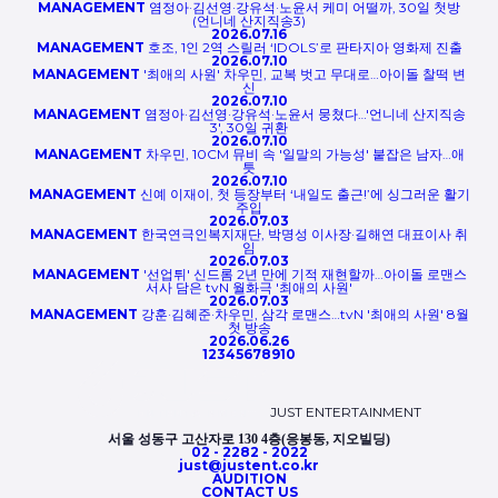
MANAGEMENT
염정아·김선영·강유석·노윤서 케미 어떨까, 30일 첫방
(언니네 산지직송3)
2026.07.16
MANAGEMENT
호조, 1인 2역 스릴러 ‘IDOLS’로 판타지아 영화제 진출
2026.07.10
MANAGEMENT
'최애의 사원' 차우민, 교복 벗고 무대로…아이돌 찰떡 변
신
2026.07.10
MANAGEMENT
염정아·김선영·강유석·노윤서 뭉쳤다…'언니네 산지직송
3', 30일 귀환
2026.07.10
MANAGEMENT
차우민, 10CM 뮤비 속 '일말의 가능성' 붙잡은 남자…애
틋
2026.07.10
MANAGEMENT
신예 이재이, 첫 등장부터 ‘내일도 출근!’에 싱그러운 활기
주입
2026.07.03
MANAGEMENT
한국연극인복지재단, 박명성 이사장·길해연 대표이사 취
임
2026.07.03
MANAGEMENT
'선업튀' 신드롬 2년 만에 기적 재현할까…아이돌 로맨스
서사 담은 tvN 월화극 '최애의 사원'
2026.07.03
MANAGEMENT
강훈·김혜준·차우민, 삼각 로맨스…tvN '최애의 사원' 8월
첫 방송
2026.06.26
1
2
3
4
5
6
7
8
9
10
JUST
ENTERTAINMENT
서울 성동구 고산자로 130 4층(응봉동, 지오빌딩)
02 - 2282 - 2022
just@justent.co.kr
AUDITION
CONTACT US